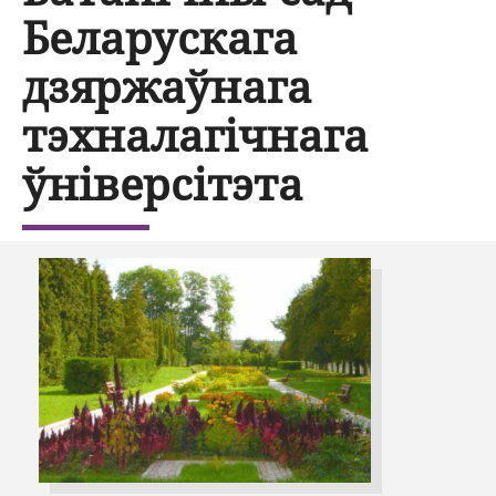
Беларускага
дзяржаўнага
тэхналагічнага
ўніверсітэта