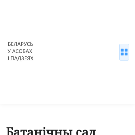
Батанічны сад