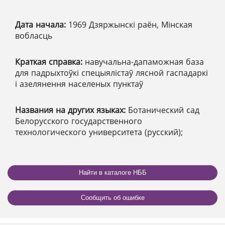
Дата начала:
1969 Дзяржынскі раён, Мінская
вобласць
Краткая справка:
навучальна-дапаможная база
для падрыхтоўкі спецыялістаў лясной гаспадаркі
і азелянення населеных пунктаў
Названия на других языках:
Ботанический сад
Белорусского государственного
технологического университета (русский);
Найти в каталоге НББ
Сообщить об ошибке