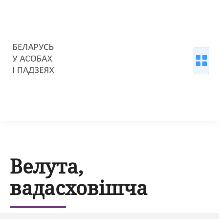
Велута,
вадасховішча