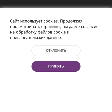
Сайт использует cookies. Продолжая
просматривать страницы, вы даете согласие
на обработку файлов cookie и
пользовательских данных.
Пр-т Независимости 116
г. Минск, Республика Беларусь, 220114
Тел.: (+375 17) 368 37 37, Факс: (+375 17)
ОТКЛОНИТЬ
368 97 06
Эл. почта: inbox@nlb.by
ПРИНЯТЬ
Все права защищены
«Национальная библиотека
Беларуси» 2006 — 2026
Разработка сайта:
mrsoft.by
Техподдержка:
pras.by