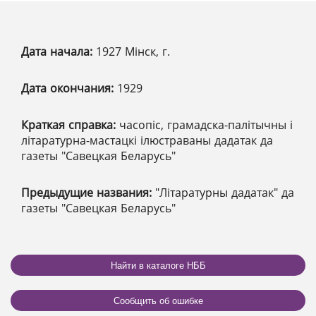
Дата начала:
1927 Мінск, г.
Дата окончания:
1929
Краткая справка:
часопіс, грамадска-палітычны і
літаратурна-мастацкі ілюстраваны дадатак да
газеты "Савецкая Беларусь"
Предыдущие названия:
"Літаратурны дадатак" да
газеты "Савецкая Беларусь"
Найти в каталоге НББ
Сообщить об ошибке