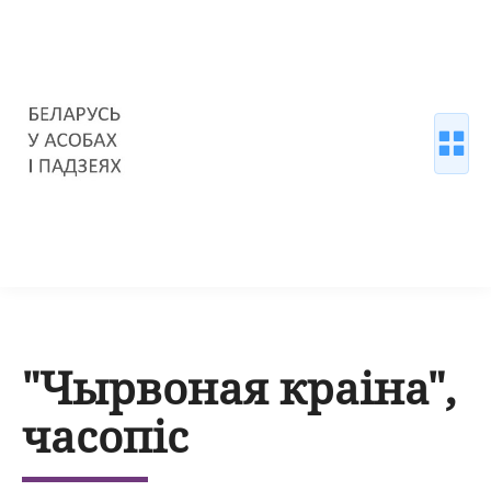
"Чырвоная краіна",
часопіс