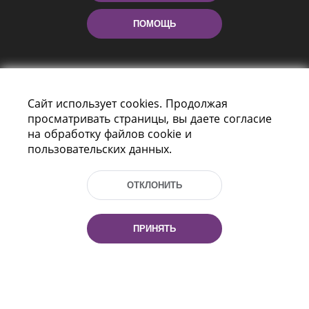
ПОМОЩЬ
Сайт использует cookies. Продолжая
просматривать страницы, вы даете согласие
на обработку файлов cookie и
пользовательских данных.
Пр-т Независимости 116
г. Минск, Республика Беларусь, 220114
Тел.: (+375 17) 368 37 37, Факс: (+375 17)
ОТКЛОНИТЬ
368 97 06
Эл. почта: inbox@nlb.by
ПРИНЯТЬ
Все права защищены
«Национальная библиотека
Беларуси» 2006 — 2026