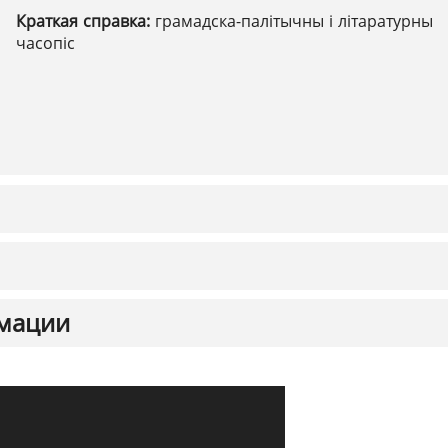
Краткая справка:
грамадска-палітычны і літаратурны
часопіс
мации