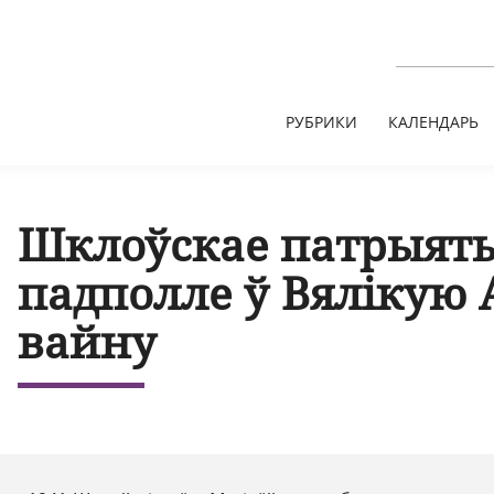
РУБРИКИ
КАЛЕНДАРЬ
Шклоўскае патрыят
падполле ў Вялікую
вайну