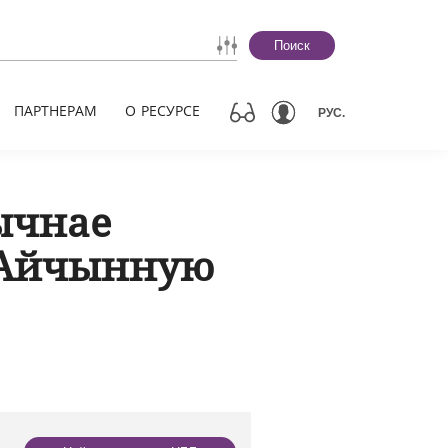
Поиск
ПАРТНЕРАМ
О РЕСУРСЕ
РУС.
ычнае
 Айчынную