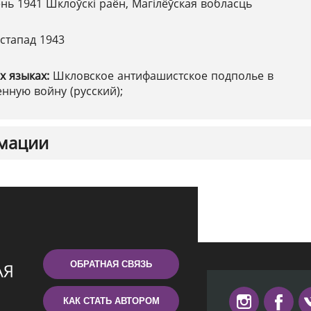
нь 1941 Шклоўскі раён, Магілёўская вобласць
істапад 1943
х языках:
Шкловское антифашистское подполье в
нную войну (русский);
мации
ОБРАТНАЯ СВЯЗЬ
КАК СТАТЬ АВТОРОМ