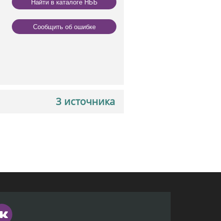
Найти в каталоге НББ
Сообщить об ошибке
3 источника