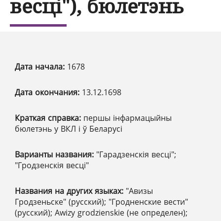
весці"), бюлетэнь
Дата начала:
1678
Дата окончания:
13.12.1698
Краткая справка:
першы інфармацыйны
бюлетэнь у ВКЛ і ў Беларусі
Варианты названия:
"Гарадзенскія весці";
"Гродзенскія весці"
Названия на других языках:
"Авизы
Гродзеньске" (русский); "Гродненские вести"
(русский); Awizy grodzienskie (не определен);