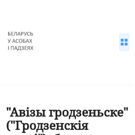
"Авізы гродзеньске"
("Гродзенскія