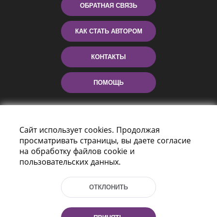
ОБРАТНАЯ СВЯЗЬ
КАК СТАТЬ АВТОРОМ
КОНТАКТЫ
ПОМОЩЬ
Сайт использует cookies. Продолжая
просматривать страницы, вы даете согласие
на обработку файлов cookie и
пользовательских данных.
Пр-т Независимости 116
г. Минск, Республика Беларусь, 220114
ОТКЛОНИТЬ
Тел.: (+375 17) 368 37 37, Факс: (+375 17)
368 97 06