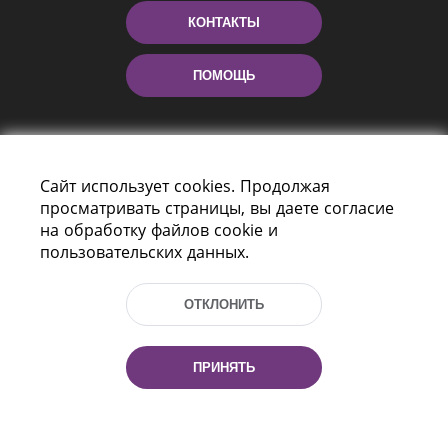
КОНТАКТЫ
ПОМОЩЬ
Сайт использует cookies. Продолжая
просматривать страницы, вы даете согласие
на обработку файлов cookie и
пользовательских данных.
Пр-т Независимости 116
г. Минск, Республика Беларусь, 220114
ОТКЛОНИТЬ
Тел.: (+375 17) 368 37 37, Факс: (+375 17)
368 97 06
Эл. почта: inbox@nlb.by
ПРИНЯТЬ
Все права защищены