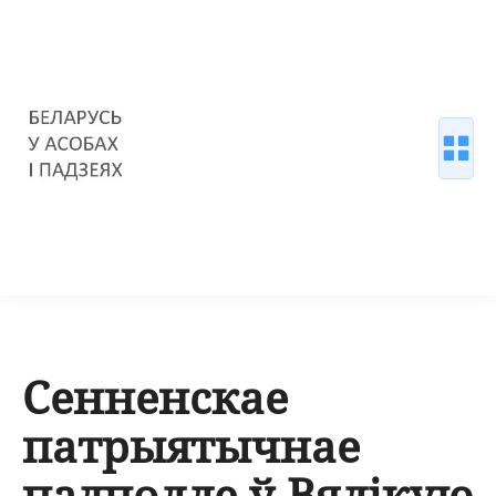
Сенненскае
патрыятычнае
падполле ў Вялікую