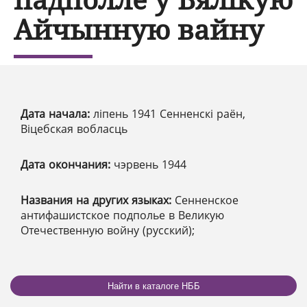
Айчынную вайну
Дата начала:
ліпень 1941 Сенненскі раён,
Віцебская вобласць
Дата окончания:
чэрвень 1944
Названия на других языках:
Сенненское
антифашистское подполье в Великую
Отечественную войну (русский);
Найти в каталоге НББ