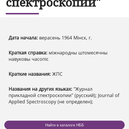
спектроскопии"
Дата начала:
верасень 1964 Мінск, г.
Краткая справка:
міжнародны штомесячны
навуковы часопіс
Краткие названия:
ЖПС
Названия на других языках:
"Журнал
прикладной спектроскопии" (русский); Journal of
Applied Spectroscopy (не определен);
Найти в каталоге НББ