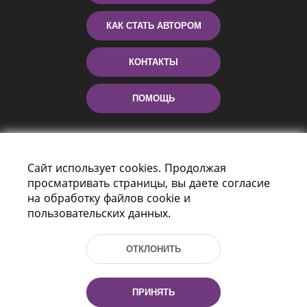
КАК СТАТЬ АВТОРОМ
КОНТАКТЫ
ПОМОЩЬ
Сайт использует cookies. Продолжая
просматривать страницы, вы даете согласие
на обработку файлов cookie и
пользовательских данных.
Пр-т Независимости 116
г. Минск, Республика Беларусь, 220114
ОТКЛОНИТЬ
Тел.: (+375 17) 368 37 37, Факс: (+375 17)
368 97 06
Эл. почта: inbox@nlb.by
ПРИНЯТЬ