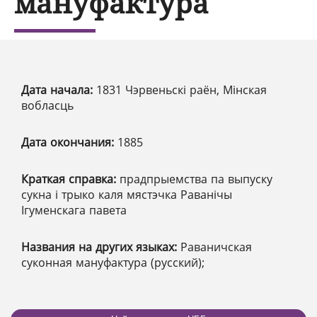
мануфактура
Дата начала:
1831 Чэрвеньскі раён, Мінская
вобласць
Дата окончания:
1885
Краткая справка:
прадпрыемства па выпуску
сукна і трыко каля мястэчка Раванічы
Ігуменскага павета
Названия на других языках:
Раваничская
суконная мануфактура (русский);