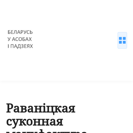
Раваніцкая
суконная