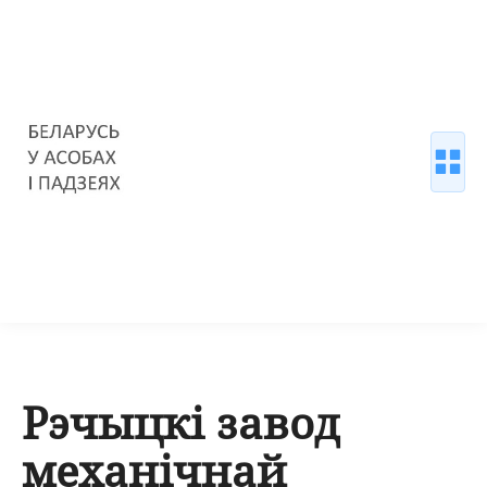
Рэчыцкі завод
механічнай