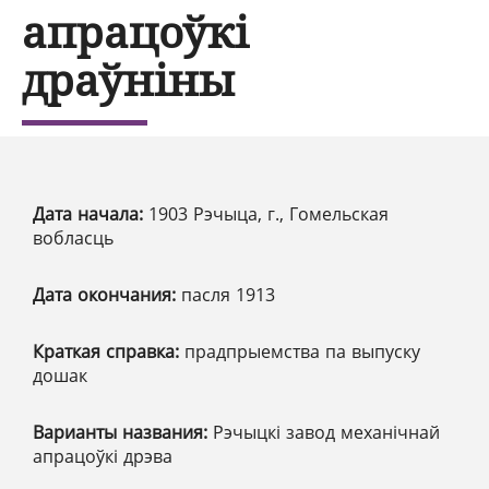
апрацоўкі
драўніны
Дата начала:
1903 Рэчыца, г., Гомельская
вобласць
Дата окончания:
пасля 1913
Краткая справка:
прадпрыемства па выпуску
дошак
Варианты названия:
Рэчыцкі завод механічнай
апрацоўкі дрэва