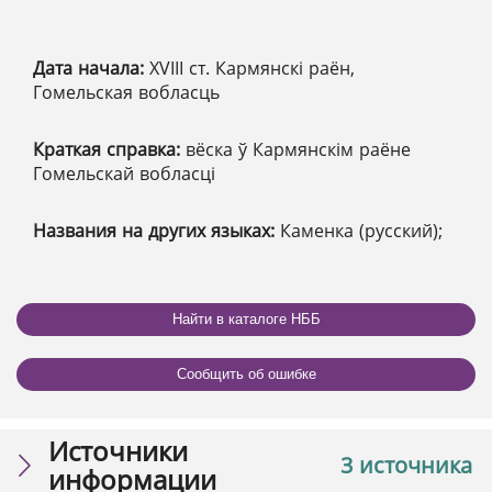
Дата начала:
XVІІІ ст. Кармянскі раён,
Гомельская вобласць
Краткая справка:
вёска ў Кармянскім раёне
Гомельскай вобласці
Названия на других языках:
Каменка (русский);
Найти в каталоге НББ
Сообщить об ошибке
Источники
3 источника
информации