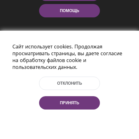
ПОМОЩЬ
Сайт использует cookies. Продолжая
просматривать страницы, вы даете согласие
на обработку файлов cookie и
пользовательских данных.
Пр-т Независимости 116
г. Минск, Республика Беларусь, 220114
Тел.: (+375 17) 368 37 37, Факс: (+375 17)
ОТКЛОНИТЬ
368 97 06
Эл. почта: inbox@nlb.by
ПРИНЯТЬ
Все права защищены
«Национальная библиотека
Беларуси» 2006 — 2026