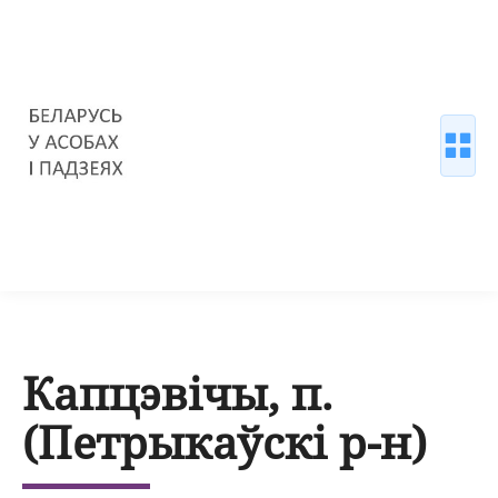
Капцэвічы, п.
(Петрыкаўскі р-н)