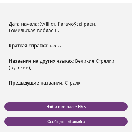
Дата начала:
XVІІІ ст. Рагачоўскі раён,
Гомельская вобласць
Краткая справка:
вёска
Названия на других языках:
Великие Стрелки
(русский);
Предыдущие названия:
Стралкі
Найти в каталоге НББ
Сообщить об ошибке