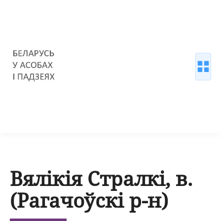
Вялікія Стралкі, в.
(Рагачоўскі р-н)