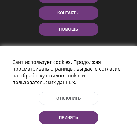
КОНТАКТЫ
ПОМОЩЬ
Сайт использует cookies. Продолжая
просматривать страницы, вы даете согласие
на обработку файлов cookie и
пользовательских данных.
Пр-т Независимости 116
г. Минск, Республика Беларусь, 220114
ОТКЛОНИТЬ
Тел.: (+375 17) 368 37 37, Факс: (+375 17)
368 97 06
Эл. почта: inbox@nlb.by
ПРИНЯТЬ