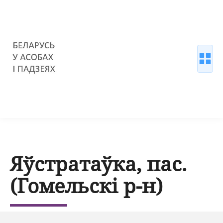
Яўстратаўка, пас.
(Гомельскі р-н)