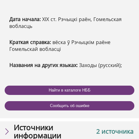
Дата начала:
XІX ст. Рэчыцкі раён, Гомельская
вобласць
Краткая справка:
вёска ў Рэчыцкім раёне
Гомельскай вобласці
Названия на других языках:
Заходы (русский);
Найти в каталоге НББ
Сообщить об ошибке
Источники
2 источника
информации