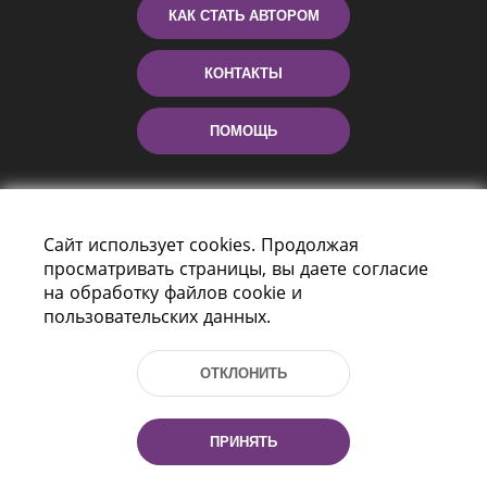
КАК СТАТЬ АВТОРОМ
КОНТАКТЫ
ПОМОЩЬ
Сайт использует cookies. Продолжая
просматривать страницы, вы даете согласие
на обработку файлов cookie и
пользовательских данных.
Пр-т Независимости 116
г. Минск, Республика Беларусь, 220114
ОТКЛОНИТЬ
Тел.: (+375 17) 368 37 37, Факс: (+375 17)
368 97 06
Эл. почта: inbox@nlb.by
ПРИНЯТЬ