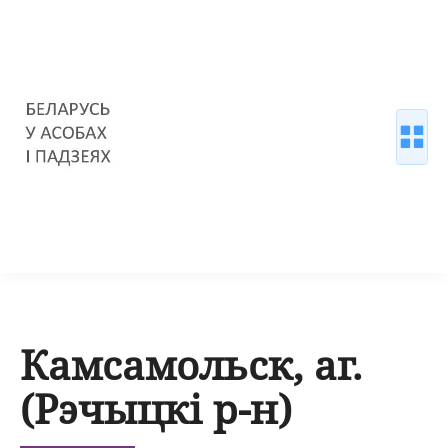
Камсамольск, аг.
(Рэчыцкі р-н)