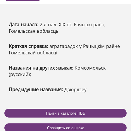
Дата начала:
2-я пал. XІX ст. Рэчыцкі раён,
Гомельская вобласць
Краткая справка:
аграгарадок у Рэчыцкім раёне
Гомельскай вобласці
Названия на других языках:
Комсомольск
(русский);
Предыдущие названия:
Дзюрдзеў
Найти в каталоге НББ
Сообщить об ошибке