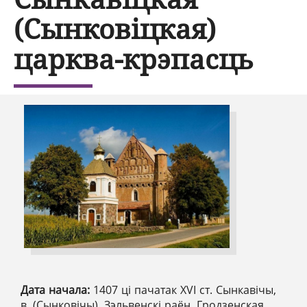
(Сынковіцкая)
царква-крэпасць
Дата начала:
1407 ці пачатак XVI ст. Сынкавічы,
в. (Сынковічы), Зэльвенскі раён, Гродзенская