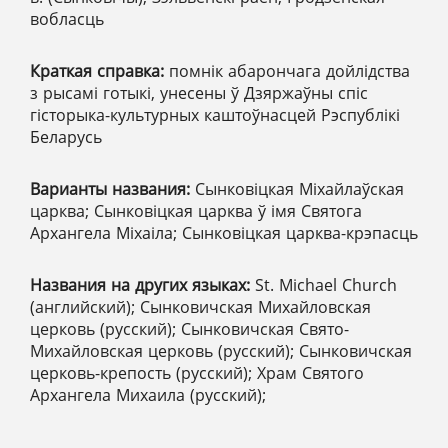
вобласць
Краткая справка:
помнік абарончага дойлідства
з рысамі готыкі, унесены ў Дзяржаўны спіс
гісторыка-культурных каштоўнасцей Рэспублікі
Беларусь
Варианты названия:
Сынковіцкая Міхайлаўская
царква; Сынковіцкая царква ў імя Святога
Архангела Міхаіла; Сынковіцкая царква-крэпасць
Названия на других языках:
St. Michael Church
(английский); Сынковичская Михайловская
церковь (русский); Сынковичская Свято-
Михайловская церковь (русский); Сынковичская
церковь-крепость (русский); Храм Святого
Архангела Михаила (русский);