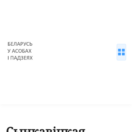
Сынкавіцкая