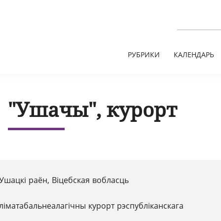
РУБРИКИ
КАЛЕНДАРЬ
"Ушачы", курорт
Ушацкі раён, Віцебская вобласць
ліматабальнеалагічны курорт рэспубліканскага