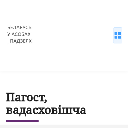
Пагост,
вадасховішча