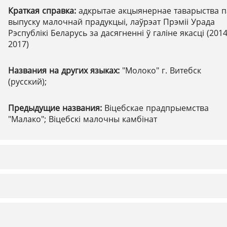
Краткая справка:
адкрытае акцыянернае таварыства п
выпуску малочнай прадукцыі, лаўрэат Прэміі Урада
Рэспублікі Беларусь за дасягненні ў галіне якасці (2014
2017)
Названия на других языках:
"Молоко" г. Витебск
(русский);
Предыдущие названия:
Віцебскае прадпрыемства
"Малако"; Віцебскі малочны камбінат