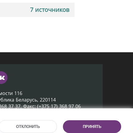
7 источников
мости 116
ублика Беларусь, 220114
 368 37 37, Факс: (+375 17) 368 97 06
ox@nlb.by
ОТКЛОНИТЬ
ПРИНЯТЬ
Разработка сайта:
mrsoft.by