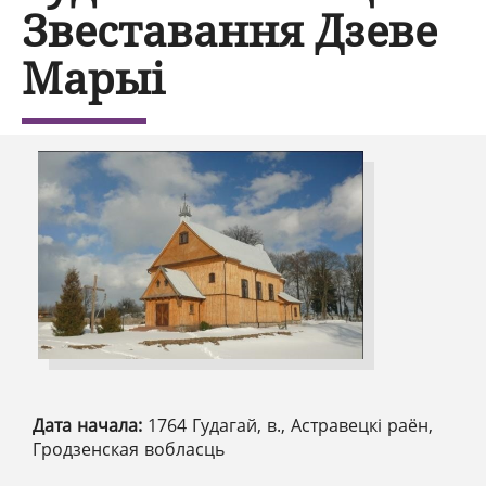
Звеставання Дзеве
Марыі
Дата начала:
1764 Гудагай, в., Астравецкі раён,
Гродзенская вобласць