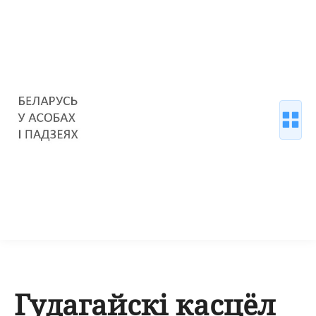
Гудагайскі касцёл