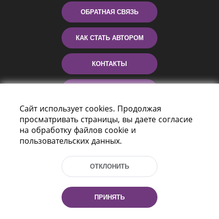
ОБРАТНАЯ СВЯЗЬ
КАК СТАТЬ АВТОРОМ
КОНТАКТЫ
ПОМОЩЬ
Сайт использует cookies. Продолжая
просматривать страницы, вы даете согласие
на обработку файлов cookie и
пользовательских данных.
ОТКЛОНИТЬ
Пр-т Независимости 116
г. Минск, Республика Беларусь, 220114
ПРИНЯТЬ
Тел.: (+375 17) 368 37 37, Факс: (+375 17)
368 97 06