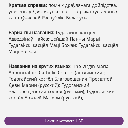
Краткая справка:
помнік драўлянага дойлідства,
унесены ў Дзяржаўны спіс гісторыка-культурных
каштоўнасцей Рэспублікі Беларусь
Варианты названия:
Гудагайскі касцёл
Адведзінаў Найсвяцейшай Панны Марыі;
Гудагайскі касцёл Маці Божай; Гудагайскі касцёл
Маці Боскай
Названия на других языках:
The Virgin Maria
Annunciation Catholic Church (английский);
Годогайский костёл Благовещения Пресвятой
Девы Марии (русский); Гудогайский
Благовещенский костёл (русский); Гудогайский
костёл Божьей Матери (русский);
Найти в каталоге НББ