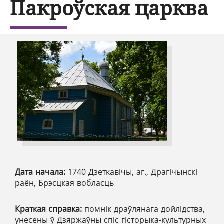
Пакроўская царква
Дата начала:
1740 Дзеткавічы, аг., Драгічынскі
раён, Брэсцкая вобласць
Краткая справка:
помнік драўлянага дойлідства,
унесены ў Дзяржаўны спіс гісторыка-культурных