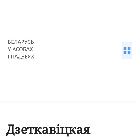
Дзеткавіцкая