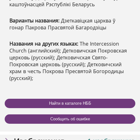
каштоўнасцей Рэспублікі Беларусь
Варианты названия:
Дзеткавіцкая царква ў
гонар Пакрова Прасвятой Багародзіцы
Названия на других языках:
The Intercession
Church (английский); Детковичская Покровская
церковь (русский); Детковичская Свято-
Покровская церковь (русский); Детковичский
храм в честь Покрова Пресвятой Богородицы
(русский);
Найти в каталоге НББ
Сообщить об ошибке