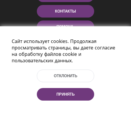
КОНТАКТЫ
ПОМОЩЬ
Сайт использует cookies. Продолжая
просматривать страницы, вы даете согласие
на обработку файлов cookie и
пользовательских данных.
ОТКЛОНИТЬ
Пр-т Независимости 116
г. Минск, Республика Беларусь, 220114
ПРИНЯТЬ
Тел.: (+375 17) 368 37 37, Факс: (+375 17)
368 97 06
Эл. почта: inbox@nlb.by