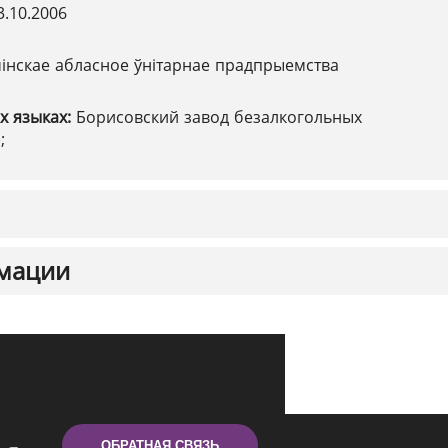
3.10.2006
інскае абласное ўнітарнае прадпрыемства
х языках:
Борисовский завод безалкогольных
;
мации
ОБРАТНАЯ СВЯЗЬ