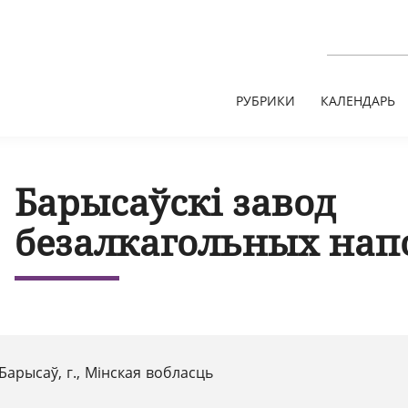
РУБРИКИ
КАЛЕНДАРЬ
Барысаўскі завод
безалкагольных напо
Барысаў, г., Мінская вобласць