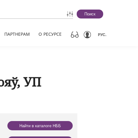
Поиск
ПАРТНЕРАМ
О РЕСУРСЕ
РУС.
яў, УП
Найти в каталоге НББ