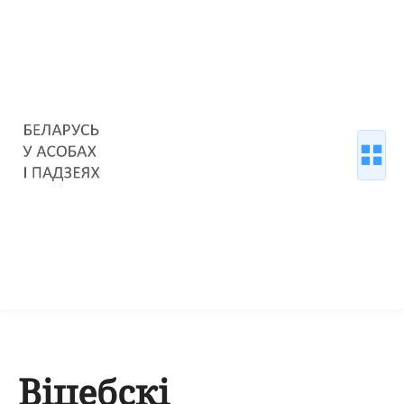
Віцебскі