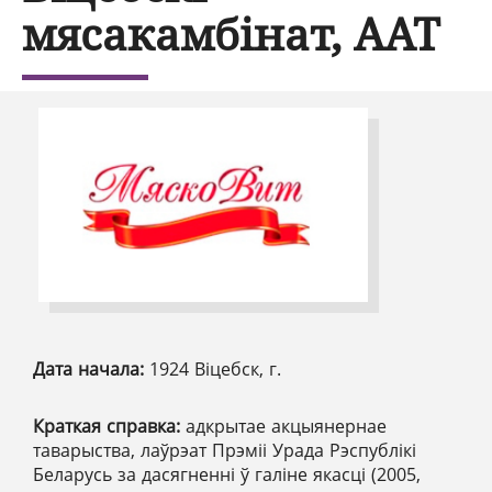
мясакамбінат, ААТ
Дата начала:
1924 Віцебск, г.
Краткая справка:
адкрытае акцыянернае
таварыства, лаўрэат Прэміі Урада Рэспублікі
Беларусь за дасягненні ў галіне якасці (2005,