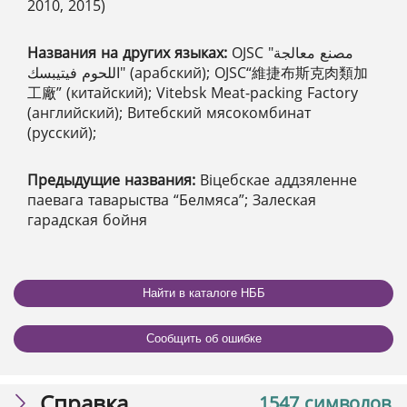
2010, 2015)
Названия на других языках:
OJSC "مصنع معالجة
اللحوم فيتيبسك" (арабский); OJSC“維捷布斯克肉類加
工廠” (китайский); Vitebsk Meat-packing Factory
(английский); Витебский мясокомбинат
(русский);
Предыдущие названия:
Віцебскае аддзяленне
паевага таварыства “Белмяcа”; Залеская
гарадская бойня
Найти в каталоге НББ
Сообщить об ошибке
Справка
1547 символов