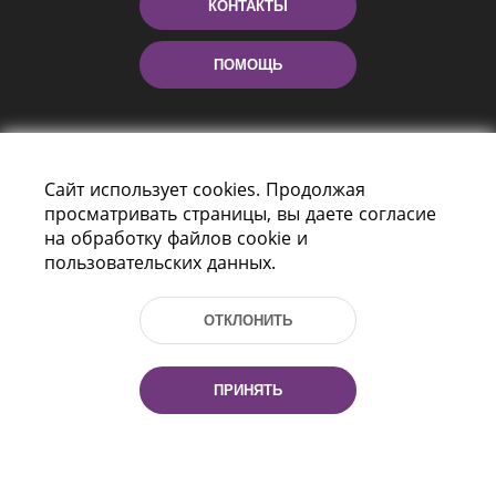
КОНТАКТЫ
ПОМОЩЬ
Сайт использует cookies. Продолжая
просматривать страницы, вы даете согласие
на обработку файлов cookie и
пользовательских данных.
Пр-т Независимости 116
г. Минск, Республика Беларусь, 220114
ОТКЛОНИТЬ
Тел.: (+375 17) 368 37 37, Факс: (+375 17)
368 97 06
Эл. почта: inbox@nlb.by
ПРИНЯТЬ
Все права защищены