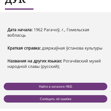
Дата начала:
1962 Рагачоў, г., Гомельская
вобласць
Краткая справка:
дзяржаўная ўстанова культуры
Названия на других языках:
Рогачёвский музей
народной славы (русский);
Найти в каталоге НББ
Сообщить об ошибке