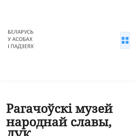
Рагачоўскі музей
народнай славы,
ДУК