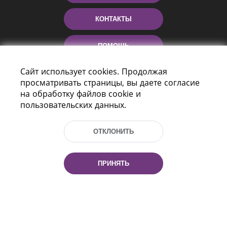
КОНТАКТЫ
ПОМОЩЬ
Сайт использует cookies. Продолжая
просматривать страницы, вы даете согласие
на обработку файлов cookie и
пользовательских данных.
ОТКЛОНИТЬ
Пр-т Независимости 116
г. Минск, Республика Беларусь, 220114
ПРИНЯТЬ
Тел.: (+375 17) 368 37 37, Факс: (+375 17)
368 97 06
Эл. почта: inbox@nlb.by