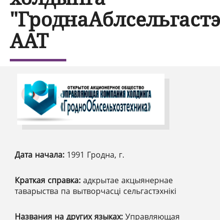
"ГроднаАблсельгастэ
ААТ
Дата начала:
1991 Гродна, г.
Краткая справка:
адкрытае акцыянернае
таварыства па вытворчасці сельгастэхнікі
Названия на других языках:
Управляющая