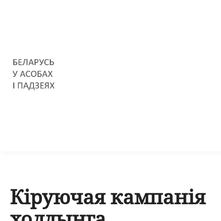
Кіруючая кампанія
холдынга