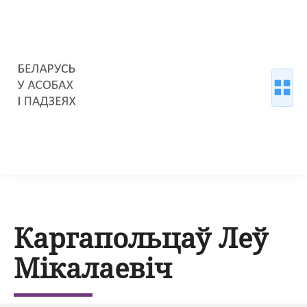
Каргапольцаў Леў
Мікалаевіч