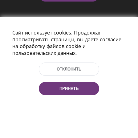
Сайт использует cookies. Продолжая
просматривать страницы, вы даете согласие
на обработку файлов cookie и
пользовательских данных.
Пр-т Независимости 116
г. Минск, Республика Беларусь, 220114
Тел.: (+375 17) 368 37 37, Факс: (+375 17)
ОТКЛОНИТЬ
368 97 06
Эл. почта: inbox@nlb.by
ПРИНЯТЬ
Все права защищены
«Национальная библиотека
Беларуси» 2006 — 2026
Разработка сайта:
mrsoft.by
Техподдержка:
pras.by