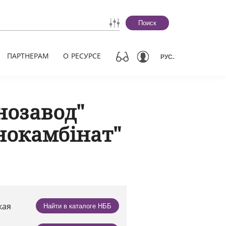
Поиск
ПАРТНЕРАМ
О РЕСУРСЕ
РУС.
нозавод"
нокамбінат"
кая
Найти в каталоге НББ