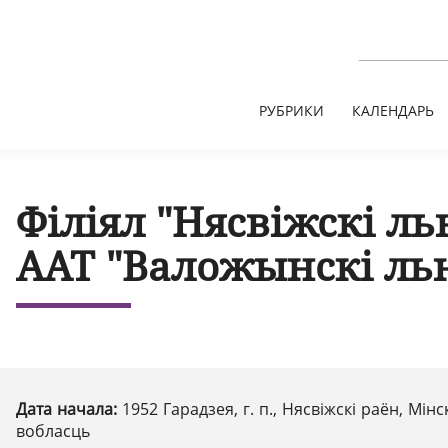
РУБРИКИ
КАЛЕНДАРЬ
Філіял "Нясвіжскі ль
ААТ "Валожынскі ль
Дата начала:
1952 Гарадзея, г. п., Нясвіжскі раён, Мінс
вобласць