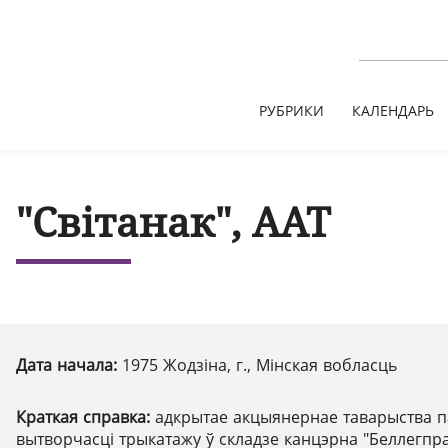
РУБРИКИ
КАЛЕНДАРЬ
"Світанак", ААТ
Дата начала:
1975 Жодзіна, г., Мінская вобласць
Краткая справка:
адкрытае акцыянернае таварыства п
вытворчасці трыкатажу ў складзе канцэрна "Беллегпра