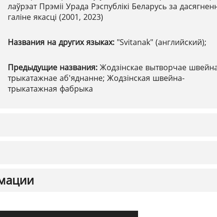
лаўрэат Прэміі Урада Рэспублікі Беларусь за дасягненн
галіне якасці (2001, 2023)
Названия на других языках:
"Svitanak" (английский);
Предыдущие названия:
Жодзінскае вытворчае швейна
трыкатажнае аб'яднанне; Жодзінская швейна-
трыкатажная фабрыка
мации