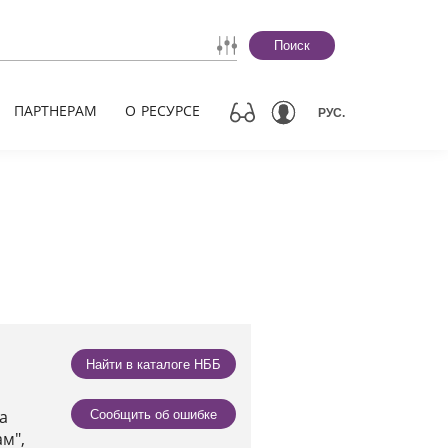
Поиск
ПАРТНЕРАМ
О РЕСУРСЕ
РУС.
Найти в каталоге НББ
а
Сообщить об ошибке
м",