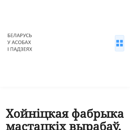
Хойніцкая фабрыка
мастацкіх вырабаў,