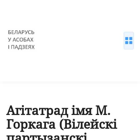
Агітатрад імя М.
Горкага (Вілейскі
партызанскі