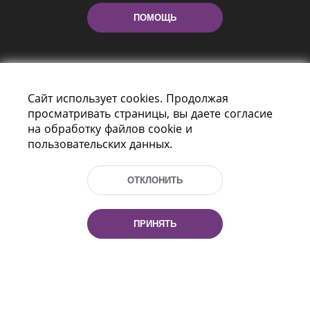
ПОМОЩЬ
Сайт использует cookies. Продолжая
просматривать страницы, вы даете согласие
на обработку файлов cookie и
пользовательских данных.
Пр-т Независимости 116
г. Минск, Республика Беларусь, 220114
Тел.: (+375 17) 368 37 37, Факс: (+375 17)
ОТКЛОНИТЬ
368 97 06
Эл. почта: inbox@nlb.by
ПРИНЯТЬ
Все права защищены
«Национальная библиотека
Беларуси» 2006 — 2026