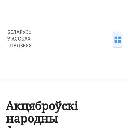
Акцяброўскі
народны