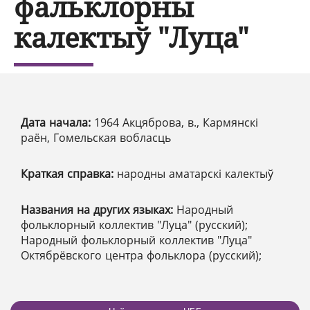
фальклорны
калектыў "Луца"
Дата начала:
1964 Акцяброва, в., Кармянскі
раён, Гомельская вобласць
Краткая справка:
народны аматарскі калектыў
Названия на других языках:
Народный
фольклорный коллектив "Луца" (русский);
Народный фольклорный коллектив "Луца"
Октябрёвского центра фольклора (русский);