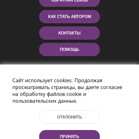
ОБРАТНАЯ СВЯЗЬ
КАК СТАТЬ АВТОРОМ
КОНТАКТЫ
ПОМОЩЬ
Сайт использует cookies. Продолжая
просматривать страницы, вы даете согласие
на обработку файлов cookie и
пользовательских данных.
Пр-т Независимости 116
г. Минск, Республика Беларусь, 220114
ОТКЛОНИТЬ
Тел.: (+375 17) 368 37 37, Факс: (+375 17)
368 97 06
Эл. почта: inbox@nlb.by
ПРИНЯТЬ