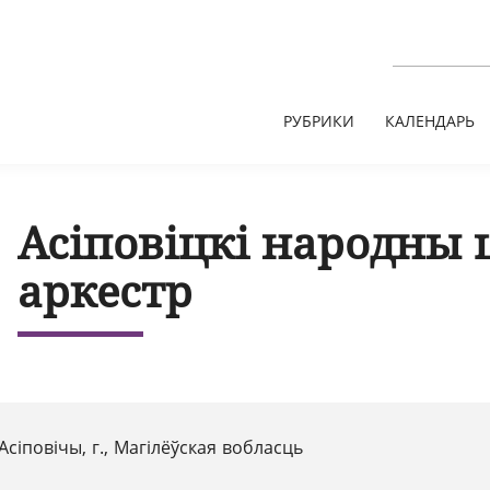
РУБРИКИ
КАЛЕНДАРЬ
Асіповіцкі народны
аркестр
Асіповічы, г., Магілёўская вобласць