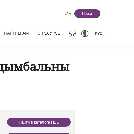
Поиск
ПАРТНЕРАМ
О РЕСУРСЕ
РУС.
 цымбальны
Найти в каталоге НББ