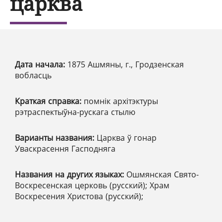
царква
Дата начала:
1875 Ашмяны, г., Гродзенская
вобласць
Краткая справка:
помнік архітэктуры
рэтраспектыўна-рускага стылю
Варианты названия:
Царква ў гонар
Уваскрасення Гасподняга
Названия на других языках:
Ошмянская Свято-
Воскресенская церковь (русский); Храм
Воскресения Христова (русский);