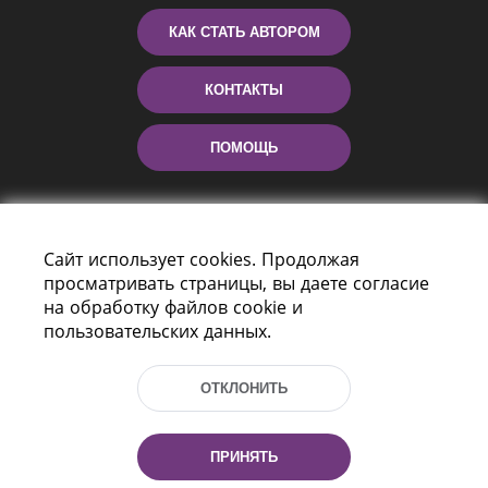
КАК СТАТЬ АВТОРОМ
КОНТАКТЫ
ПОМОЩЬ
Сайт использует cookies. Продолжая
просматривать страницы, вы даете согласие
на обработку файлов cookie и
пользовательских данных.
Пр-т Независимости 116
г. Минск, Республика Беларусь, 220114
ОТКЛОНИТЬ
Тел.: (+375 17) 368 37 37, Факс: (+375 17)
368 97 06
Эл. почта: inbox@nlb.by
ПРИНЯТЬ