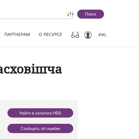
Поиск
ПАРТНЕРАМ
О РЕСУРСЕ
РУС.
асховішча
Найти в каталоге НББ
Сообщить об ошибке