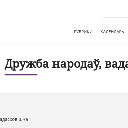
РУБРИКИ
КАЛЕНДАРЬ
Дружба народаў, вад
адасховішча