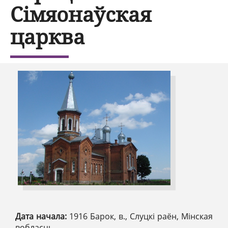
Сімяонаўская
царква
Дата начала:
1916 Барок, в., Слуцкі раён, Мінская
вобласць