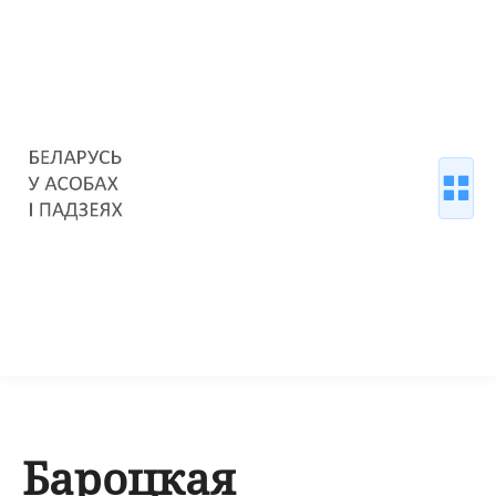
Бароцкая