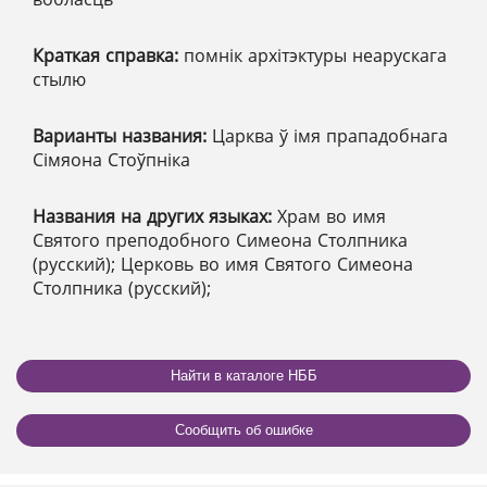
Краткая справка:
помнік архітэктуры неарускага
стылю
Варианты названия:
Царква ў імя прападобнага
Сімяона Стоўпніка
Названия на других языках:
Храм во имя
Святого преподобного Симеона Столпника
(русский); Церковь во имя Святого Симеона
Столпника (русский);
Найти в каталоге НББ
Сообщить об ошибке