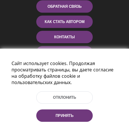
ОБРАТНАЯ СВЯЗЬ
КАК СТАТЬ АВТОРОМ
КОНТАКТЫ
ПОМОЩЬ
Сайт использует cookies. Продолжая
просматривать страницы, вы даете согласие
на обработку файлов cookie и
пользовательских данных.
ОТКЛОНИТЬ
Пр-т Независимости 116
г. Минск, Республика Беларусь, 220114
ПРИНЯТЬ
Тел.: (+375 17) 368 37 37, Факс: (+375 17)
368 97 06