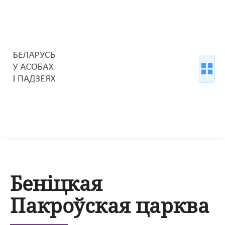
Беніцкая
Пакроўская царква