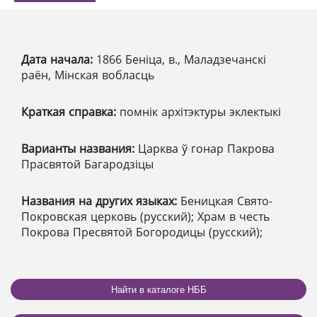
Дата начала:
1866 Беніца, в., Маладзечанскі
раён, Мінская вобласць
Краткая справка:
помнік архітэктуры эклектыкі
Варианты названия:
Царква ў гонар Пакрова
Прасвятой Багародзіцы
Названия на других языках:
Беницкая Свято-
Покровская церковь (русский); Храм в честь
Покрова Пресвятой Богородицы (русский);
Найти в каталоге НББ