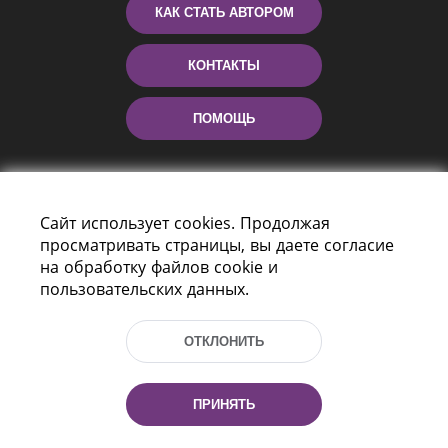
КАК СТАТЬ АВТОРОМ
КОНТАКТЫ
ПОМОЩЬ
Сайт использует cookies. Продолжая
просматривать страницы, вы даете согласие
на обработку файлов cookie и
пользовательских данных.
Пр-т Независимости 116
г. Минск, Республика Беларусь, 220114
ОТКЛОНИТЬ
Тел.: (+375 17) 368 37 37, Факс: (+375 17)
368 97 06
Эл. почта: inbox@nlb.by
ПРИНЯТЬ