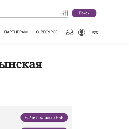
Поиск
ПАРТНЕРАМ
О РЕСУРСЕ
РУС.
чынская
Найти в каталоге НББ