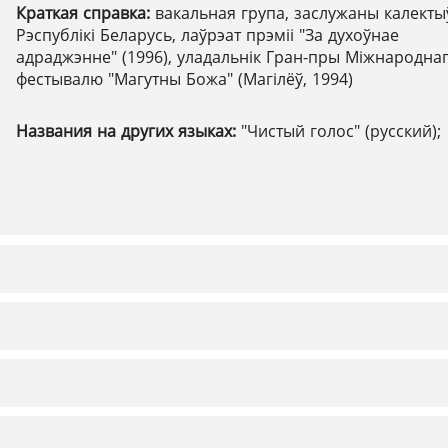
Краткая справка:
вакальная група, заслужаны калекты
Рэспублікі Беларусь, лаўрэат прэміі "За духоўнае
адраджэнне" (1996), уладальнік Гран-пры Міжнародна
фестывалю "Магутны Божа" (Магілёў, 1994)
Названия на других языках:
"Чистый голос" (русский);