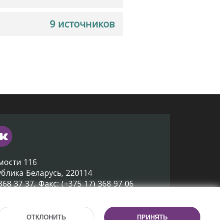
9 источников
мости 116
ублика Беларусь, 220114
 368 37 37, Факс: (+375 17) 368 97 06
ox@nlb.by
ОТКЛОНИТЬ
ПРИНЯТЬ