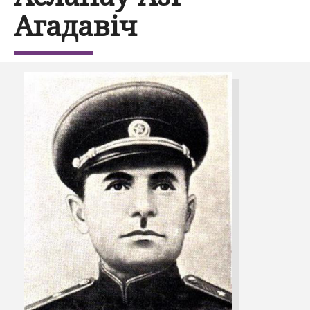
Агадавіч