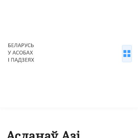
Асланаў Азі