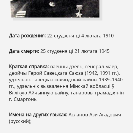
Дата рождения:
22 студзеня ці 4 лютага 1910
Дата смерти:
25 студзеня ці 21 лютага 1945
Краткая справка:
ваенны дзеяч, генерал-маёр,
двойчы Герой Савецкага Саюза (1942, 1991 гг.),
удзельнік савецка-фінляндскай вайны 1939–1940
гг., удзельнік вызвалення Мінскай вобласці ў
Вялікую Айчынную вайну, ганаровы грамадзянін
г. Смаргонь
Имена на других языках:
Асланов Ази Агадович
(русский);