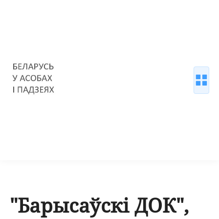
"Барысаўскі ДОК",