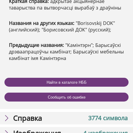
Краткая справка:
адкрытае акцыянернае
таварыства па вытворчасці вырабаў з драўніны
Названия на других языках:
"Borisovskij DOK"
(английский); "Борисовский ДОК" (русский);
Предыдущие названия:
"Камінтэрн"; Барысаўскі
дрэваапрацоўчы камбінат; Барысаўскі мебельны
камбінат імя Камінтэрна
Найти в каталоге НББ
Сообщить об ошибке
Справка
3774 символа