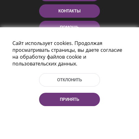
КОНТАКТЫ
ПОМОЩЬ
Сайт использует cookies. Продолжая
просматривать страницы, вы даете согласие
на обработку файлов cookie и
пользовательских данных.
ОТКЛОНИТЬ
Пр-т Независимости 116
г. Минск, Республика Беларусь, 220114
ПРИНЯТЬ
Тел.: (+375 17) 368 37 37, Факс: (+375 17)
368 97 06
Эл. почта: inbox@nlb.by