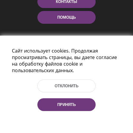
КОНТАКТЫ
ПОМОЩЬ
Сайт использует cookies. Продолжая
просматривать страницы, вы даете согласие
на обработку файлов cookie и
пользовательских данных.
Пр-т Независимости 116
г. Минск, Республика Беларусь, 220114
ОТКЛОНИТЬ
Тел.: (+375 17) 368 37 37, Факс: (+375 17)
368 97 06
Эл. почта: inbox@nlb.by
ПРИНЯТЬ
Все права защищены