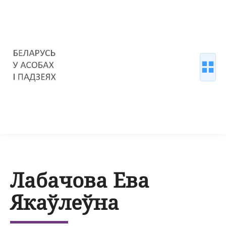
Лабачова Ева
Якаўлеўна