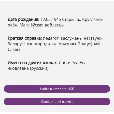
Дата рождения:
12.03.1946 Старкі, в., Круглянскі
раён, Магілёўская вобласць
Краткая справка:
педагог, заслужаны настаўнік
Беларусі, узнагароджана ордэнам Працоўнай
Славы
Имена на других языках:
Лобачёва Ева
Яковлевна (русский);
Найти в каталоге НББ
Сообщить об ошибке