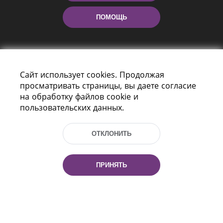
ПОМОЩЬ
Сайт использует cookies. Продолжая
просматривать страницы, вы даете согласие
на обработку файлов cookie и
пользовательских данных.
Пр-т Независимости 116
г. Минск, Республика Беларусь, 220114
Тел.: (+375 17) 368 37 37, Факс: (+375 17)
ОТКЛОНИТЬ
368 97 06
Эл. почта: inbox@nlb.by
ПРИНЯТЬ
Все права защищены
«Национальная библиотека
Беларуси» 2006 — 2026