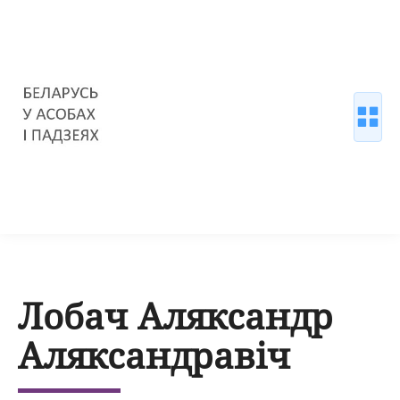
Лобач Аляксандр
Аляксандравіч