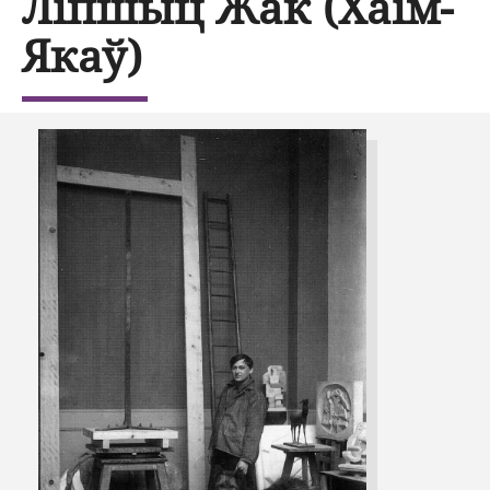
Ліпшыц Жак (Хаім-
Якаў)