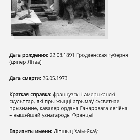
Дата рождения:
22.08.1891 Гродзенская губерня
(цяпер Літва)
Дата смерти:
26.05.1973
Краткая справка:
французскі і амерыканскі
скульптар, які пры жыцці атрымаў сусветнае
прызнанне, кавалер ордэна Ганаровага легіёна
– вышэйшай узнагароды Францыі
Варианты имени:
Ліпшыц Хаім-Якаў