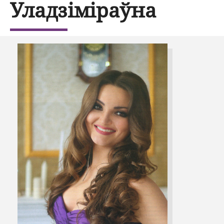
Уладзіміраўна