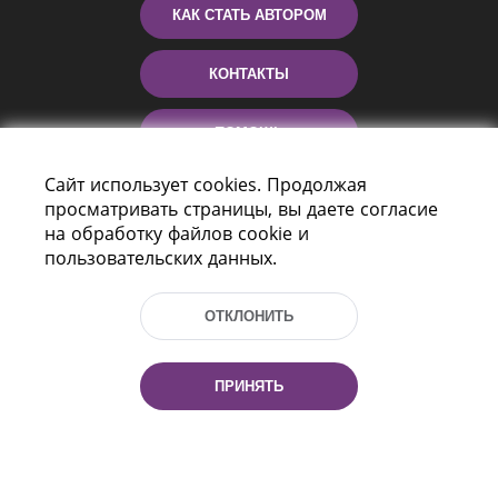
КАК СТАТЬ АВТОРОМ
КОНТАКТЫ
ПОМОЩЬ
Сайт использует cookies. Продолжая
просматривать страницы, вы даете согласие
на обработку файлов cookie и
пользовательских данных.
ОТКЛОНИТЬ
Пр-т Независимости 116
г. Минск, Республика Беларусь, 220114
ПРИНЯТЬ
Тел.: (+375 17) 368 37 37, Факс: (+375 17)
368 97 06
Эл. почта: inbox@nlb.by