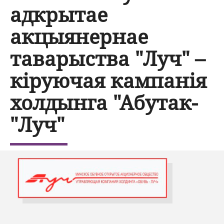
адкрытае
акцыянернае
таварыства "Луч" –
кіруючая кампанія
холдынга "Абутак-
"Луч"