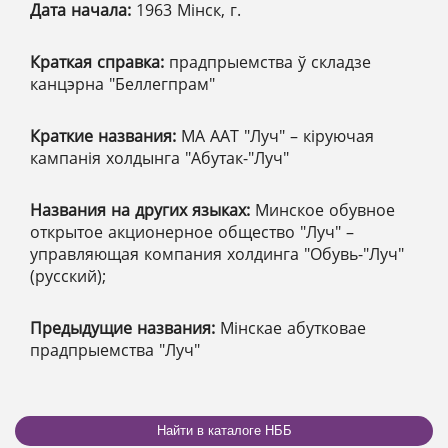
Дата начала:
1963 Мінск, г.
Краткая справка:
прадпрыемства ў складзе
канцэрна "Беллегпрам"
Краткие названия:
МА ААТ "Луч" – кіруючая
кампанія холдынга "Абутак-"Луч"
Названия на других языках:
Минское обувное
открытое акционерное общество "Луч" –
управляющая компания холдинга "Обувь-"Луч"
(русский);
Предыдущие названия:
Мінскае абутковае
прадпрыемства "Луч"
Найти в каталоге НББ