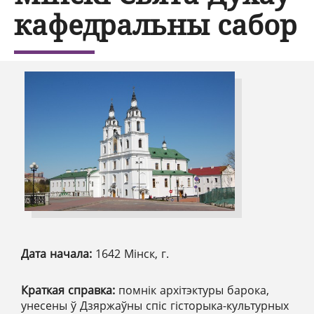
кафедральны сабор
Дата начала:
1642 Мінск, г.
Краткая справка:
помнік архітэктуры барока,
унесены ў Дзяржаўны спіс гісторыка-культурных