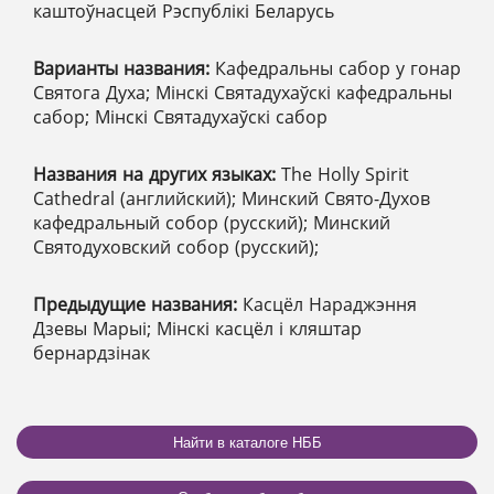
каштоўнасцей Рэспублікі Беларусь
Варианты названия:
Кафедральны сабор у гонар
Святога Духа; Мінскі Святадухаўскі кафедральны
сабор; Мінскі Святадухаўскі сабор
Названия на других языках:
The Holly Spirit
Cathedral (английский); Минский Свято-Духов
кафедральный собор (русский); Минский
Святодуховский собор (русский);
Предыдущие названия:
Касцёл Нараджэння
Дзевы Марыі; Мінскі касцёл і кляштар
бернардзінак
Найти в каталоге НББ