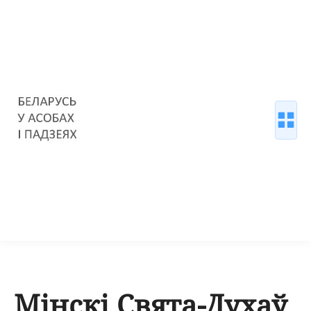
Мінскі Свята-Духаў