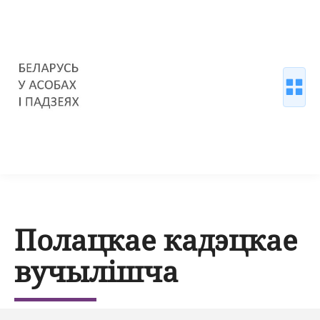
Полацкае кадэцкае
вучылішча