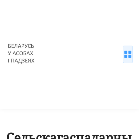
Сельскагаспадарчы