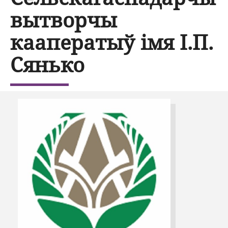
вытворчы
кааператыў імя І.П.
Сянько